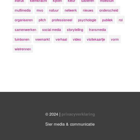
indruk
kiemkracht
kijken
kleur
luisteren
moestuin
multimedia
mvo
natuur
netwerk
nieuws
onderscheid
organiseren
pitch
professioneel
psychologie
publiek
rol
samenwerken
social media
storytelling
transmedia
tuinbonen
veemarkt
verhaal
video
visitekaartje
vorm
wielrennen
© 2024 |
privacyverklaring
Sier media & communicatie