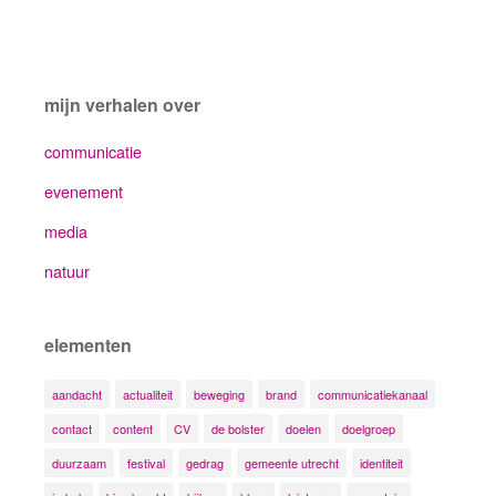
mijn verhalen over
communicatie
evenement
media
natuur
elementen
aandacht
actualiteit
beweging
brand
communicatiekanaal
contact
content
CV
de bolster
doelen
doelgroep
duurzaam
festival
gedrag
gemeente utrecht
identiteit