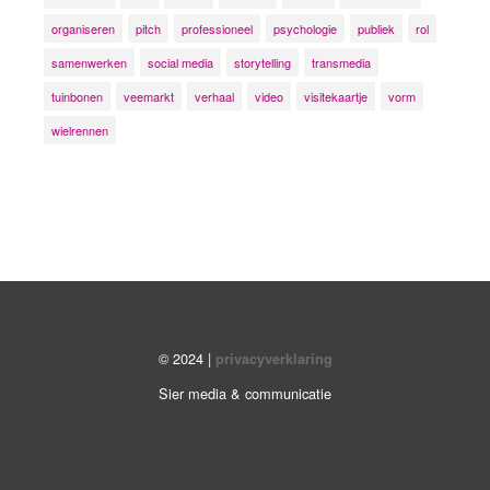
organiseren
pitch
professioneel
psychologie
publiek
rol
samenwerken
social media
storytelling
transmedia
tuinbonen
veemarkt
verhaal
video
visitekaartje
vorm
wielrennen
© 2024 |
privacyverklaring
Sier media & communicatie