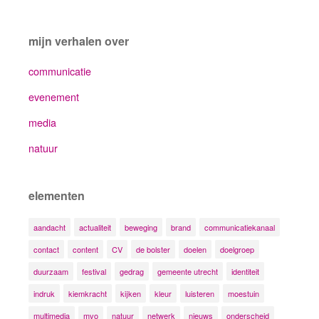
mijn verhalen over
communicatie
evenement
media
natuur
elementen
aandacht
actualiteit
beweging
brand
communicatiekanaal
contact
content
CV
de bolster
doelen
doelgroep
duurzaam
festival
gedrag
gemeente utrecht
identiteit
indruk
kiemkracht
kijken
kleur
luisteren
moestuin
multimedia
mvo
natuur
netwerk
nieuws
onderscheid