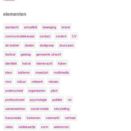
elementen
aandacht
actualiteit
beweging
brand
communicatiekanaal
contact
content
CV
de bolster
doelen
doelgroep
duurzaam
festival
gedrag
gemeente utrecht
identiteit
indruk
kiemkracht
kijken
kleur
luisteren
moestuin
multimedia
mvo
natuur
netwerk
nieuws
onderscheid
organiseren
pitch
professioneel
psychologie
publiek
rol
samenwerken
social media
storytelling
transmedia
tuinbonen
veemarkt
verhaal
video
visitekaartje
vorm
wielrennen