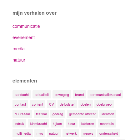
mijn verhalen over
communicatie
evenement
media
natuur
elementen
aandacht
actualiteit
beweging
brand
communicatiekanaal
contact
content
CV
de bolster
doelen
doelgroep
duurzaam
festival
gedrag
gemeente utrecht
identiteit
indruk
kiemkracht
kijken
kleur
luisteren
moestuin
multimedia
mvo
natuur
netwerk
nieuws
onderscheid