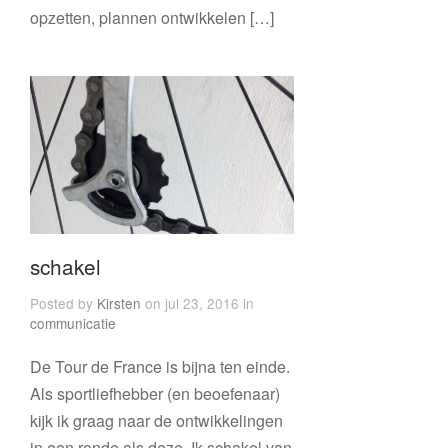
opzetten, plannen ontwikkelen […]
schakel
Posted by
Kirsten
on jul 23, 2016 in
communicatie
De Tour de France is bijna ten einde.
Als sportliefhebber (en beoefenaar)
kijk ik graag naar de ontwikkelingen
in een ronde als deze. Ik schakel van