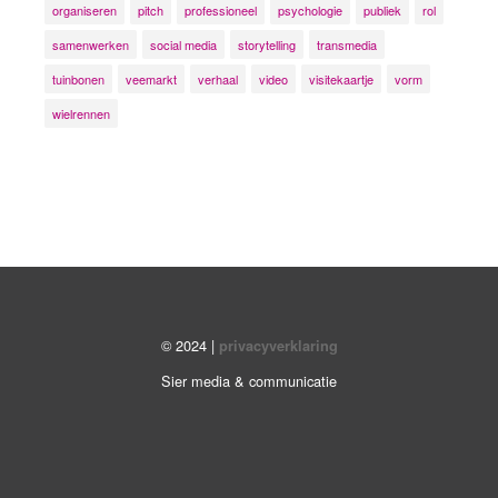
organiseren
pitch
professioneel
psychologie
publiek
rol
samenwerken
social media
storytelling
transmedia
tuinbonen
veemarkt
verhaal
video
visitekaartje
vorm
wielrennen
© 2024 |
privacyverklaring
Sier media & communicatie