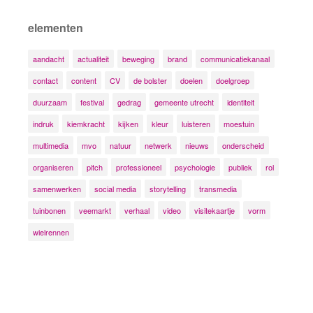
elementen
aandacht
actualiteit
beweging
brand
communicatiekanaal
contact
content
CV
de bolster
doelen
doelgroep
duurzaam
festival
gedrag
gemeente utrecht
identiteit
indruk
kiemkracht
kijken
kleur
luisteren
moestuin
multimedia
mvo
natuur
netwerk
nieuws
onderscheid
organiseren
pitch
professioneel
psychologie
publiek
rol
samenwerken
social media
storytelling
transmedia
tuinbonen
veemarkt
verhaal
video
visitekaartje
vorm
wielrennen