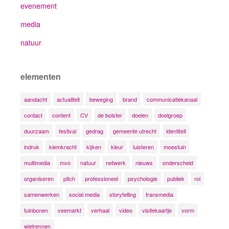
evenement
media
natuur
elementen
aandacht
actualiteit
beweging
brand
communicatiekanaal
contact
content
CV
de bolster
doelen
doelgroep
duurzaam
festival
gedrag
gemeente utrecht
identiteit
indruk
kiemkracht
kijken
kleur
luisteren
moestuin
multimedia
mvo
natuur
netwerk
nieuws
onderscheid
organiseren
pitch
professioneel
psychologie
publiek
rol
samenwerken
social media
storytelling
transmedia
tuinbonen
veemarkt
verhaal
video
visitekaartje
vorm
wielrennen