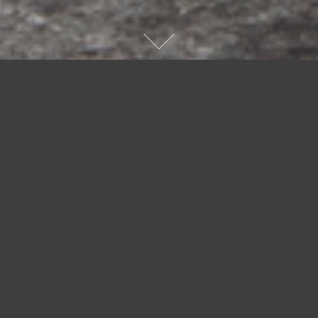
het verhaal in beeld
inspirerende opdrachten
nog meer opdrachten