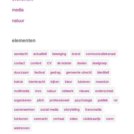
media
natuur
elementen
aandacht
actualiteit
beweging
brand
communicatiekanaal
contact
content
CV
de bolster
doelen
doelgroep
duurzaam
festival
gedrag
gemeente utrecht
identiteit
indruk
kiemkracht
kijken
kleur
luisteren
moestuin
multimedia
mvo
natuur
netwerk
nieuws
onderscheid
organiseren
pitch
professioneel
psychologie
publiek
rol
samenwerken
social media
storytelling
transmedia
tuinbonen
veemarkt
verhaal
video
visitekaartje
vorm
wielrennen