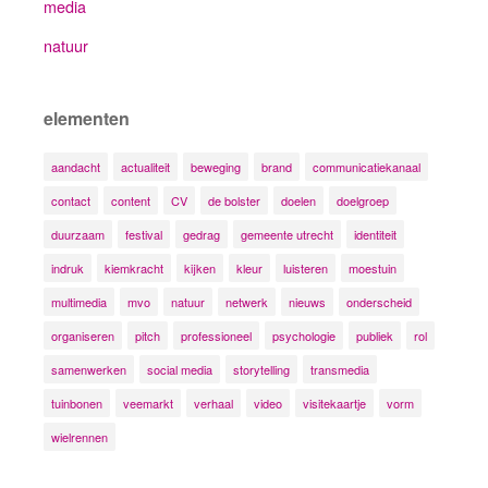
media
natuur
elementen
aandacht
actualiteit
beweging
brand
communicatiekanaal
contact
content
CV
de bolster
doelen
doelgroep
duurzaam
festival
gedrag
gemeente utrecht
identiteit
indruk
kiemkracht
kijken
kleur
luisteren
moestuin
multimedia
mvo
natuur
netwerk
nieuws
onderscheid
organiseren
pitch
professioneel
psychologie
publiek
rol
samenwerken
social media
storytelling
transmedia
tuinbonen
veemarkt
verhaal
video
visitekaartje
vorm
wielrennen