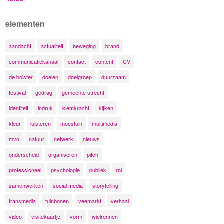
elementen
aandacht
actualiteit
beweging
brand
communicatiekanaal
contact
content
CV
de bolster
doelen
doelgroep
duurzaam
festival
gedrag
gemeente utrecht
identiteit
indruk
kiemkracht
kijken
kleur
luisteren
moestuin
multimedia
mvo
natuur
netwerk
nieuws
onderscheid
organiseren
pitch
professioneel
psychologie
publiek
rol
samenwerken
social media
storytelling
transmedia
tuinbonen
veemarkt
verhaal
video
visitekaartje
vorm
wielrennen