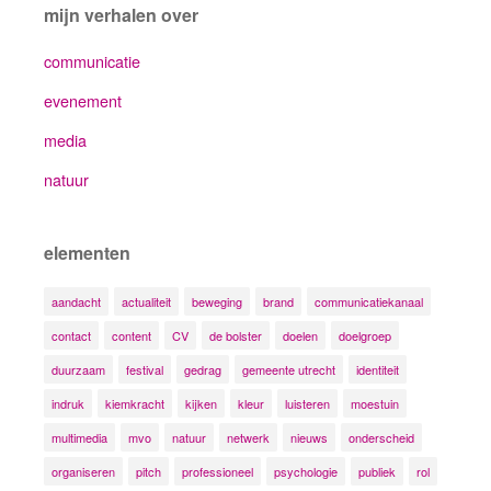
mijn verhalen over
communicatie
evenement
media
natuur
elementen
aandacht
actualiteit
beweging
brand
communicatiekanaal
contact
content
CV
de bolster
doelen
doelgroep
duurzaam
festival
gedrag
gemeente utrecht
identiteit
indruk
kiemkracht
kijken
kleur
luisteren
moestuin
multimedia
mvo
natuur
netwerk
nieuws
onderscheid
organiseren
pitch
professioneel
psychologie
publiek
rol