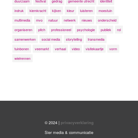
duurzaam
festival
gedrag
gemeente utrecht
identiteit
indruk
kiemkracht
kijken
kleur
luisteren
moestuin
multimedia
mvo
natuur
netwerk
nieuws
onderscheid
organiseren
pitch
professioneel
psychologie
publiek
rol
samenwerken
social media
storytelling
transmedia
tuinbonen
veemarkt
verhaal
video
visitekaartje
vorm
wielrennen
© 2024 |
privacyverklaring
Sier media & communicatie