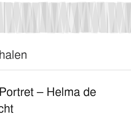
rhalen
 Portret – Helma de
cht