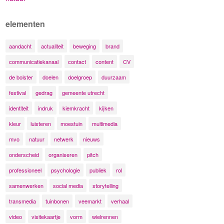
elementen
aandacht
actualiteit
beweging
brand
communicatiekanaal
contact
content
CV
de bolster
doelen
doelgroep
duurzaam
festival
gedrag
gemeente utrecht
identiteit
indruk
kiemkracht
kijken
kleur
luisteren
moestuin
multimedia
mvo
natuur
netwerk
nieuws
onderscheid
organiseren
pitch
professioneel
psychologie
publiek
rol
samenwerken
social media
storytelling
transmedia
tuinbonen
veemarkt
verhaal
video
visitekaartje
vorm
wielrennen