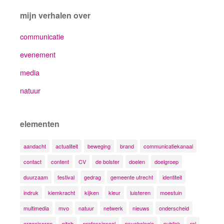
mijn verhalen over
communicatie
evenement
media
natuur
elementen
aandacht
actualiteit
beweging
brand
communicatiekanaal
contact
content
CV
de bolster
doelen
doelgroep
duurzaam
festival
gedrag
gemeente utrecht
identiteit
indruk
kiemkracht
kijken
kleur
luisteren
moestuin
multimedia
mvo
natuur
netwerk
nieuws
onderscheid
organiseren
pitch
professioneel
psychologie
publiek
rol