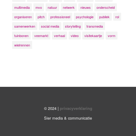
multimedia
mvo
natuur
netwerk
nieuws
onderscheid
organiseren
pitch
professioneel
psychologie
publiek
rol
samenwerken
social media
storytelling
transmedia
tuinbonen
veemarkt
verhaal
video
visitekaartje
vorm
wielrennen
© 2024 |
privacyverklaring
Sier media & communicatie