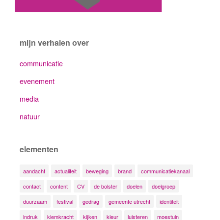
mijn verhalen over
communicatie
evenement
media
natuur
elementen
aandacht
actualiteit
beweging
brand
communicatiekanaal
contact
content
CV
de bolster
doelen
doelgroep
duurzaam
festival
gedrag
gemeente utrecht
identiteit
indruk
kiemkracht
kijken
kleur
luisteren
moestuin