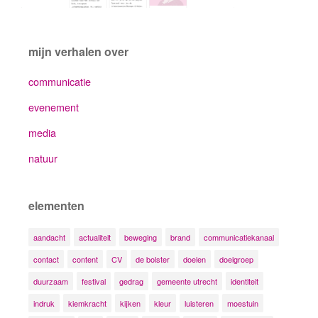
mijn verhalen over
communicatie
evenement
media
natuur
elementen
aandacht
actualiteit
beweging
brand
communicatiekanaal
contact
content
CV
de bolster
doelen
doelgroep
duurzaam
festival
gedrag
gemeente utrecht
identiteit
indruk
kiemkracht
kijken
kleur
luisteren
moestuin