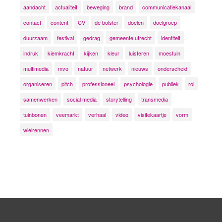
aandacht
actualiteit
beweging
brand
communicatiekanaal
contact
content
CV
de bolster
doelen
doelgroep
duurzaam
festival
gedrag
gemeente utrecht
identiteit
indruk
kiemkracht
kijken
kleur
luisteren
moestuin
multimedia
mvo
natuur
netwerk
nieuws
onderscheid
organiseren
pitch
professioneel
psychologie
publiek
rol
samenwerken
social media
storytelling
transmedia
tuinbonen
veemarkt
verhaal
video
visitekaartje
vorm
wielrennen