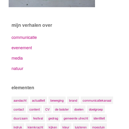
mijn verhalen over
communicatie
evenement
media
natuur
elementen
aandacht
actualiteit
beweging
brand
communicatiekanaal
contact
content
CV
de bolster
doelen
doelgroep
duurzaam
festival
gedrag
gemeente utrecht
identiteit
indruk
kiemkracht
kijken
kleur
luisteren
moestuin