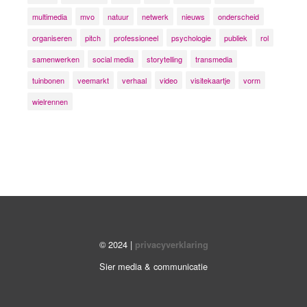
multimedia
mvo
natuur
netwerk
nieuws
onderscheid
organiseren
pitch
professioneel
psychologie
publiek
rol
samenwerken
social media
storytelling
transmedia
tuinbonen
veemarkt
verhaal
video
visitekaartje
vorm
wielrennen
© 2024 |
privacyverklaring
Sier media & communicatie