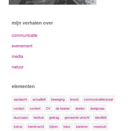
mijn verhalen over
communicatie
evenement
media
natuur
elementen
aandacht
actualiteit
beweging
brand
communicatiekanaal
contact
content
CV
de bolster
doelen
doelgroep
duurzaam
festival
gedrag
gemeente utrecht
identiteit
indruk
kiemkracht
kijken
kleur
luisteren
moestuin