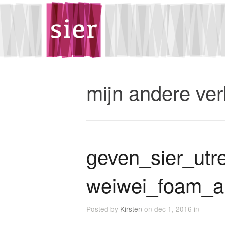
mijn andere ve
geven_sier_utre
weiwei_foam_
Posted by
Kirsten
on dec 1, 2016 in