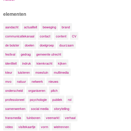
elementen
aandacht
actualiteit
beweging
brand
communicatiekanaal
contact
content
CV
de bolster
doelen
doelgroep
duurzaam
festival
gedrag
gemeente utrecht
identiteit
indruk
kiemkracht
kijken
kleur
luisteren
moestuin
multimedia
mvo
natuur
netwerk
nieuws
onderscheid
organiseren
pitch
professioneel
psychologie
publiek
rol
samenwerken
social media
storytelling
transmedia
tuinbonen
veemarkt
verhaal
video
visitekaartje
vorm
wielrennen