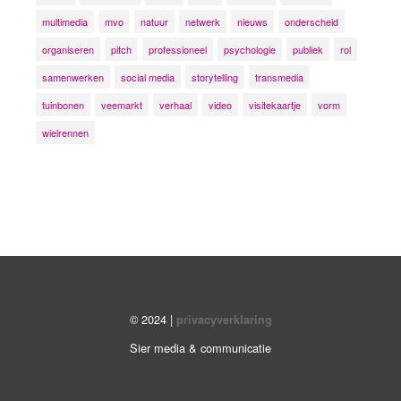
multimedia
mvo
natuur
netwerk
nieuws
onderscheid
organiseren
pitch
professioneel
psychologie
publiek
rol
samenwerken
social media
storytelling
transmedia
tuinbonen
veemarkt
verhaal
video
visitekaartje
vorm
wielrennen
© 2024 |
privacyverklaring
Sier media & communicatie