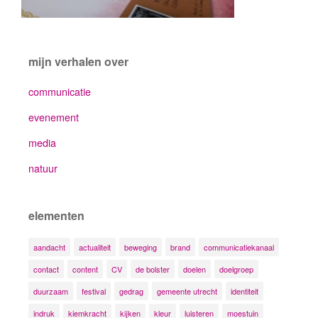
mijn verhalen over
communicatie
evenement
media
natuur
elementen
aandacht
actualiteit
beweging
brand
communicatiekanaal
contact
content
CV
de bolster
doelen
doelgroep
duurzaam
festival
gedrag
gemeente utrecht
identiteit
indruk
kiemkracht
kijken
kleur
luisteren
moestuin