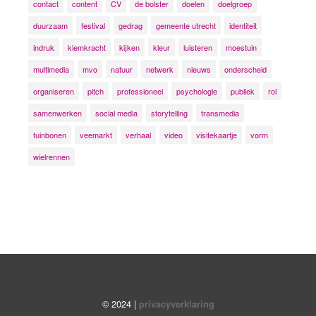
contact
content
CV
de bolster
doelen
doelgroep
duurzaam
festival
gedrag
gemeente utrecht
identiteit
indruk
kiemkracht
kijken
kleur
luisteren
moestuin
multimedia
mvo
natuur
netwerk
nieuws
onderscheid
organiseren
pitch
professioneel
psychologie
publiek
rol
samenwerken
social media
storytelling
transmedia
tuinbonen
veemarkt
verhaal
video
visitekaartje
vorm
wielrennen
© 2024 |
privacyverklaring