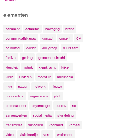
elementen
aandacht
actualiteit
beweging
brand
communicatiekanaal
contact
content
CV
de bolster
doelen
doelgroep
duurzaam
festival
gedrag
gemeente utrecht
identiteit
indruk
kiemkracht
kijken
kleur
luisteren
moestuin
multimedia
mvo
natuur
netwerk
nieuws
onderscheid
organiseren
pitch
professioneel
psychologie
publiek
rol
samenwerken
social media
storytelling
transmedia
tuinbonen
veemarkt
verhaal
video
visitekaartje
vorm
wielrennen