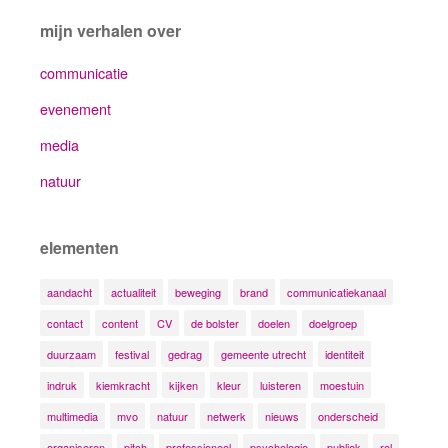
mijn verhalen over
communicatie
evenement
media
natuur
elementen
aandacht
actualiteit
beweging
brand
communicatiekanaal
contact
content
CV
de bolster
doelen
doelgroep
duurzaam
festival
gedrag
gemeente utrecht
identiteit
indruk
kiemkracht
kijken
kleur
luisteren
moestuin
multimedia
mvo
natuur
netwerk
nieuws
onderscheid
organiseren
pitch
professioneel
psychologie
publiek
rol