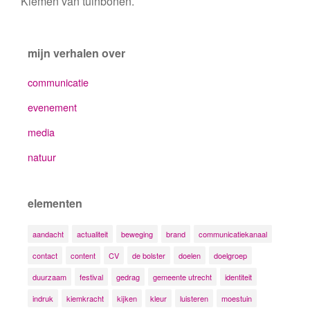
Kiemen van tuinbonen.
mijn verhalen over
communicatie
evenement
media
natuur
elementen
aandacht
actualiteit
beweging
brand
communicatiekanaal
contact
content
CV
de bolster
doelen
doelgroep
duurzaam
festival
gedrag
gemeente utrecht
identiteit
indruk
kiemkracht
kijken
kleur
luisteren
moestuin