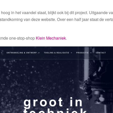
og in het vaandel staat, blijkt ook bij dit project. Uitgaande 
tandkoming van deze website. Over een half jaar staat de vert
amde one-stop-shop
Klein Mechaniek
.